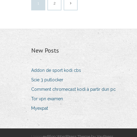
1
2
New Posts
Addon de sport kodi cbs
Scie 3 putlocker
Comment chromecast kodi à partir dun pc
Tor vpn examen
Myexpat
Using
exBlog WordPress Theme by YayPress