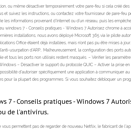
ption, ou même désactiver temporairement votre pare-feu si cela créé des
 et suivez les instructions, ou contactez votre fournisseur de pare-feu po
fie les informations provenant d’Internet ou d’un réseau, puis les empêche 
re feu windows 7 - Conseils pratiques - Windows 7 Autorisez chrome à ac
rnières installations, nous avons déployé Microsoft 365 via le pilote auto
pplications Office étaient déjà installées, mais n’ont pas pu être mises à 
lage, l’anti-usurpation d’ARP… Malheureusement, la configuration des ports
ble et tous les ports non utilisés restent masqués. – Vérifier les paramètre
cine Windows – Désactiver le support du protocole QUIC – Activer la prise
sibilité d'autoriser spécifiquement une application à communiquer au tra
es pour la plupart des programmes. Si vous souhaitez débloquer un progr
ows 7 - Conseils pratiques - Windows 7 Auto
u de l'antivirus.
vous permettent pas de regarder de nouveau Netflix, le fabricant de l'app