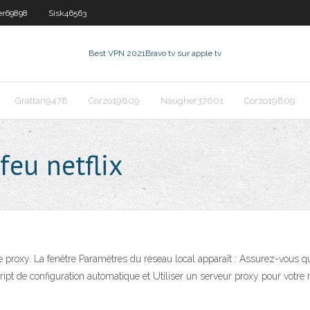
er69898
Sisk46563
Best VPN 2021
Bravo tv sur apple tv
Grattan9478
Corzo19809
Naugher37601
Corzo19809
feu netflix
le proxy. La fenêtre Paramètres du réseau local apparaît : Assurez-vous
pt de configuration automatique et Utiliser un serveur proxy pour votre ré