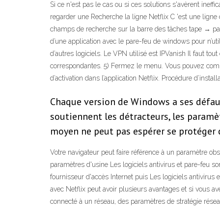
Si ce n'est pas le cas ou si ces solutions s'avèrent inef
regarder une Recherche la ligne Netflix C 'est une lig
champs de recherche sur la barre des tâches tape → pare 
d’une application avec le pare-feu de windows pour n’util
d’autres logiciels. Le VPN utilisé est IPVanish Il faut 
correspondantes. 5) Fermez le menu. Vous pouvez commen
d’activation dans l’application Netflix. Procédure d’instal
Chaque version de Windows a ses défauts
soutiennent les détracteurs, les paramèt
moyen ne peut pas espérer se protéger 
Votre navigateur peut faire référence à un paramètre ob
paramètres d'usine Les logiciels antivirus et pare-feu s
fournisseur d'accès Internet puis Les logiciels antiviru
avec Netflix peut avoir plusieurs avantages et si vous a
connecté à un réseau, des paramètres de stratégie rése