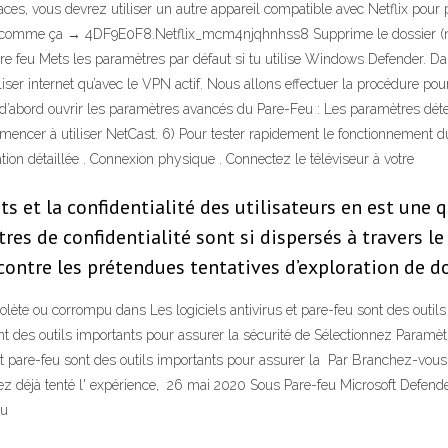
ficaces, vous devrez utiliser un autre appareil compatible avec Netflix po
ne comme ça → 4DF9E0F8.Netflix_mcm4njqhnhss8 Supprime le dossier (ne l'o
feu Mets les paramètres par défaut si tu utilise Windows Defender. Dans l
iser internet qu’avec le VPN actif. Nous allons effectuer la procédure pour 
tout d’abord ouvrir les paramètres avancés du Pare-Feu : Les paramètres 
cer à utiliser NetCast. 6) Pour tester rapidement le fonctionnement du 
lation détaillée . Connexion physique . Connectez le téléviseur à votre
 et la confidentialité des utilisateurs en est une 
res de confidentialité sont si dispersés à travers l
contre les prétendues tentatives d’exploration de d
solète ou corrompu dans Les logiciels antivirus et pare-feu sont des outi
ont des outils importants pour assurer la sécurité de Sélectionnez Paramèt
s et pare-feu sont des outils importants pour assurer la Par Branchez-vo
vez déjà tenté l' expérience, 26 mai 2020 Sous Pare-feu Microsoft Defende
au