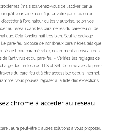
 problèmes (mais souvenez-vous de l'activer par la
ur qu'il vous aide à configurer votre pare-feu ou anti-
d’accéder à l’ordinateur ou les y autorise, selon vos
céder au réseau dans les paramètres du pare-feu ou de
matique. Cela fonctionnait très bien. Seul le package
jour. Le pare-feu propose de nombreux paramètres tels que
 autorisés est peu paramétrable, notamment au niveau des
s de l’antivirus et du pare-feu – Vérifiez les réglages de
 en charge des protocoles TLS et SSL Comme avec le pare-
vers du pare-feu et à être accessible depuis Internet.
amme, vous pouvez l'ajouter à la liste des exceptions.
risez chrome à accéder au réseau
areil aura peut-être d'autres solutions à vous proposer.