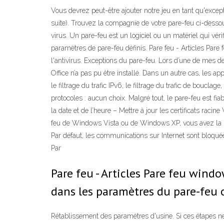
Vous devrez peut-être ajouter notre jeu en tant qu'exce
suite). Trouvez la compagnie de votre pare-feu ci-dessous
virus. Un pare-feu est un logiciel ou un matériel qui véri
paramètres de pare-feu définis. Pare feu - Articles Pa
l'antivirus. Exceptions du pare-feu. Lors d’une de mes de
Office n’a pas pu être installé. Dans un autre cas, les a
le filtrage du trafic IPv6, le filtrage du trafic de bouc
protocoles : aucun choix. Malgré tout, le pare-feu est fia
la date et de l’heure – Mettre à jour les certificats ra
feu de Windows Vista ou de Windows XP, vous avez la pos
Par défaut, les communications sur Internet sont bloqué
Par
Pare feu - Articles Pare feu wind
dans les paramètres du pare-feu o
Rétablissement des paramètres d'usine. Si ces étapes ne 